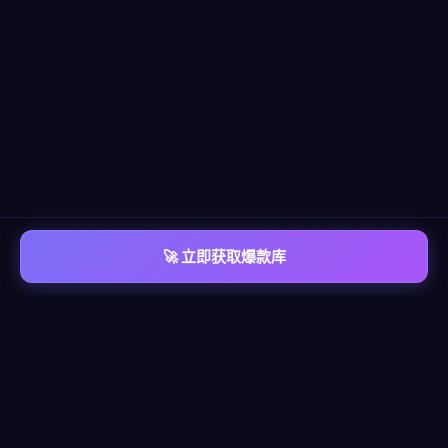
🚀 立即获取爆款库
📡 平台覆盖
覆盖
六大主流平台
每个平台都有独立的爆款情报库，包含脚本模板、算法洞察、