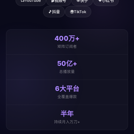
📺
YouTube
🎬
视频号
🎯
快手
❤️
小红书
🎵
抖音
🌍
TikTok
400万+
矩阵订阅者
50亿+
总播放量
6大平台
全覆盖爆款
半年
持续月入万刀+