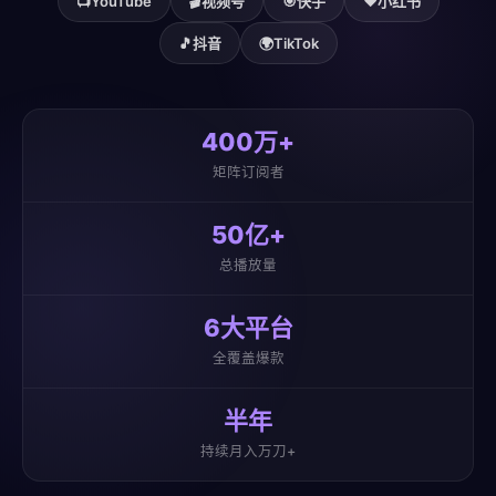
📺
YouTube
🎬
视频号
🎯
快手
❤️
小红书
🎵
抖音
🌍
TikTok
400万+
矩阵订阅者
50亿+
总播放量
6大平台
全覆盖爆款
半年
持续月入万刀+