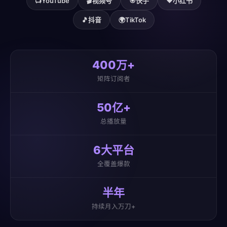
📺
YouTube
🎬
视频号
🎯
快手
❤️
小红书
🎵
抖音
🌍
TikTok
400万+
矩阵订阅者
50亿+
总播放量
6大平台
全覆盖爆款
半年
持续月入万刀+