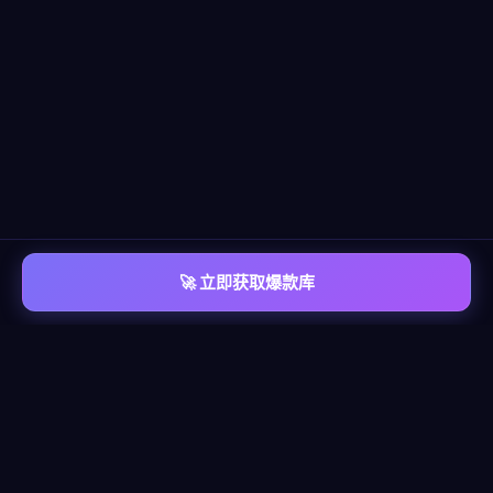
🚀 立即获取爆款库
📡 平台覆盖
覆盖
六大主流平台
每个平台都有独立的爆款情报库，包含脚本模板、算法洞察、