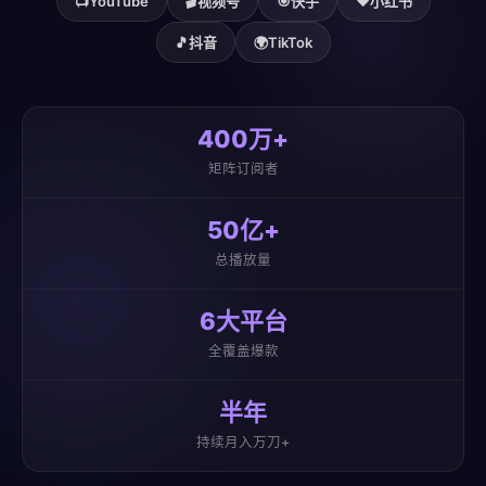
📺
YouTube
🎬
视频号
🎯
快手
❤️
小红书
🎵
抖音
🌍
TikTok
400万+
矩阵订阅者
50亿+
总播放量
6大平台
全覆盖爆款
半年
持续月入万刀+