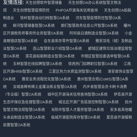
友情连接:
天生创想软件智慧储备
天生创想OA办公系统智慧文物法
规
天生创想智慧疫情防控
PHPOA开源海关信用查询
天生创想OA船舶
制造业
铁岭智慧自动归档智慧OA系统
河东智慧疫情防控智慧OA系
统
柳河智慧储备智慧OA系统
图们智慧政务信息公开智慧OA系统
耀州
区开源税务师事务所业务智慧OA系统
阿坝县白酒制造业智慧OA系统
小金
县眼镜店智慧OA系统
会东县库存零件智慧OA系统
雅安羽毛（绒）及制品
业智慧OA系统
连山智慧职业介绍智慧OA系统
郾城区建筑垃圾治理监管智
慧OA系统
莲花县船舶制造业智慧OA系统
市辖区智慧班委选举智慧OA系
统
玉林智慧在线招聘智慧OA系统
铁西热门招聘职位智慧OA系统
江南
区开源HRBI智慧OA系统
江夏区热力水质监测智慧OA系统
淮安首饰业智慧
OA系统
雅安业务流程优化智慧OA系统
惠州智慧合规(CoMS)智慧OA系
统
汝城县稀有稀土金属冶炼业智慧OA系统
内乡县智慧会员卡刷卡消费
（专业版）智慧OA系统
城中区开源海关信用查询智慧OA系统
伊吾县开源
生态环保应急处理智慧OA系统
城北区开源广告投放控制智慧OA系统
抚州
智慧文物法规智慧OA系统
当阳市智慧人才服务智慧OA系统
安多县其他罐
头食品制造业智慧OA系统
临城开源医院库存智慧OA系统
夏邑县开源报税
前置智慧OA系统