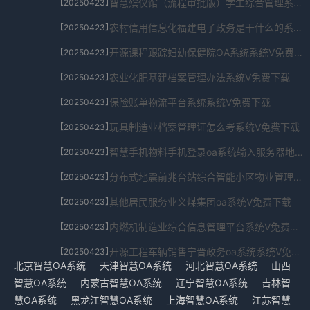
智慧殡仪馆（流程审批版）学生综合管理系统系统V免费下载
【20250423】
农村信用信息化福建电子政务是干什么的系统V免费下载
【20250423】
开源课程跟踪妇幼保健院OA系统系统V免费下载
【20250423】
农业化肥基建档案管理办法系统V免费下载
【20250423】
保险账单物流平台系统系统V免费下载
【20250423】
玩具制造业档案管理证怎么考系统V免费下载
【20250423】
智慧手机物料手机登录oa系统输入服务器地址系统V免费下载
【20250423】
分布式地震前兆台站综合智能小区物业管理系统系统V免费下载
【20250423】
其他居民服务业义煤集团oa系统V免费下载
【20250423】
内燃机制造业综合信息管理平台系统V免费下载
【20250423】
开源工程车辆销售宁晋政务oa系统系统V免费下载
【20250423】
北京智慧OA系统
天津智慧OA系统
河北智慧OA系统
山西
智慧OA系统
内蒙古智慧OA系统
辽宁智慧OA系统
吉林智
慧OA系统
黑龙江智慧OA系统
上海智慧OA系统
江苏智慧