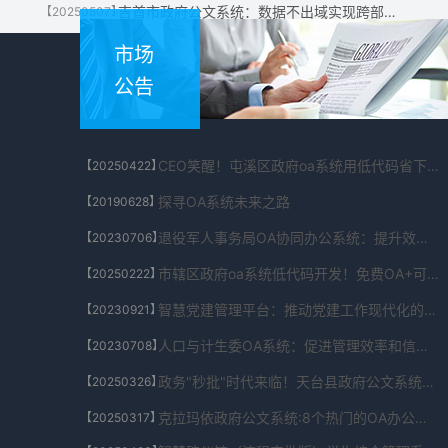
吉首市政府公文系统：数据不出域实现跨部门智能分析，共享效率提升80%
【20250507】
市场
公告
CEO笑醒！屯溪区政府oa系统用低代码省下的200万发了年终奖
【20250422】
探寻OA系统未来之路
【20190628】
退役军人事务局OA协同办公系统：提升效率、优化管理的利器
【20230706】
市辖区政府oa系统低代码开发！免费OA+可视化搭建工具包
【20250222】
智慧党建管理平台：推动党建工作现代化的利器
【20230921】
人口与计生委OA系统：促进管理效率和信息化发展的重要工具
【20230708】
政务"秒批"时代来临！天台县政府公文系统这些业务竟能1分钟办结
【20250326】
克拉玛依政府公文系统:8个热门的OA办公系统和平台推荐
【20250317】