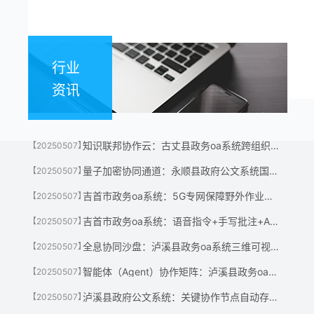
行业
资讯
知识联邦协作云：古丈县政务oa系统跨组织数据安全碰撞，智能生成联合方案
【20250507】
量子加密协同通道：永顺县政府公文系统国密算法+抗量子攻击保障敏感协作数据安全
【20250507】
吉首市政务oa系统：5G专网保障野外作业人员秒级接入审批流程
【20250507】
吉首市政务oa系统：语音指令+手写批注+AI摘要生成三合一协作系统
【20250507】
全息协同沙盘：泸溪县政务oa系统三维可视化映射项目进展，风险预警提前30天
【20250507】
智能体（Agent）协作矩阵：泸溪县政务oa系统+AI助手自主协调跨部门资源调度
【20250507】
泸溪县政府公文系统：关键协作节点自动存证，权责追溯精确到毫秒
【20250507】