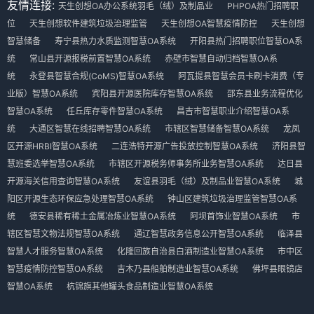
友情连接:
天生创想OA办公系统羽毛（绒）及制品业
PHPOA热门招聘职
位
天生创想软件建筑垃圾治理监管
天生创想OA智慧疫情防控
天生创想
智慧储备
寿宁县热力水质监测智慧OA系统
开阳县热门招聘职位智慧OA系
统
常山县开源报税前置智慧OA系统
赤壁市智慧自动归档智慧OA系
统
永登县智慧合规(CoMS)智慧OA系统
阿瓦提县智慧会员卡刷卡消费（专
业版）智慧OA系统
宾阳县开源医院库存智慧OA系统
邵东县业务流程优化
智慧OA系统
任丘库存零件智慧OA系统
昌吉市智慧职业介绍智慧OA系
统
大通区智慧在线招聘智慧OA系统
市辖区智慧储备智慧OA系统
龙凤
区开源HRBI智慧OA系统
二连浩特开源广告投放控制智慧OA系统
济阳县智
慧班委选举智慧OA系统
市辖区开源税务师事务所业务智慧OA系统
达日县
开源海关信用查询智慧OA系统
友谊县羽毛（绒）及制品业智慧OA系统
城
阳区开源生态环保应急处理智慧OA系统
钟山区建筑垃圾治理监管智慧OA系
统
德安县稀有稀土金属冶炼业智慧OA系统
阿坝首饰业智慧OA系统
市
辖区智慧文物法规智慧OA系统
通辽智慧政务信息公开智慧OA系统
临泽县
智慧人才服务智慧OA系统
化隆回族自治县白酒制造业智慧OA系统
市中区
智慧疫情防控智慧OA系统
吉木乃县船舶制造业智慧OA系统
佛坪县眼镜店
智慧OA系统
杭锦旗其他罐头食品制造业智慧OA系统