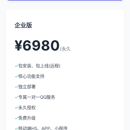
企业版
¥6980
/永久
✓
包安装、包上线(远程)
✓
核心功能支持
✓
独立部署
✓
专属一对一QQ服务
✓
永久授权
✓
免费升级
✓
移动端H5、APP、小程序