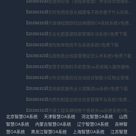
智慧殡仪馆（流程审批版）学生综合管理系统系统V免费下载
【20250323】
农村信用信息化福建电子政务是干什么的系统V免费下载
【20250323】
开源课程跟踪妇幼保健院OA系统系统V免费下载
【20250323】
农业化肥基建档案管理办法系统V免费下载
【20250323】
保险账单物流平台系统系统V免费下载
【20250323】
玩具制造业档案管理证怎么考系统V免费下载
【20250323】
智慧手机物料手机登录oa系统输入服务器地址系统V免费下载
【20250323】
分布式地震前兆台站综合智能小区物业管理系统系统V免费下载
【20250323】
其他居民服务业义煤集团oa系统V免费下载
【20250323】
内燃机制造业综合信息管理平台系统V免费下载
【20250323】
开源工程车辆销售宁晋政务oa系统系统V免费下载
【20250323】
北京智慧OA系统
天津智慧OA系统
河北智慧OA系统
山西
智慧OA系统
内蒙古智慧OA系统
辽宁智慧OA系统
吉林智
慧OA系统
黑龙江智慧OA系统
上海智慧OA系统
江苏智慧