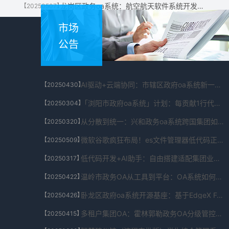
龙岗区政务oa系统：航空航天软件系统开发如何做到零误差
【20250507】
市场
公告
AI驱动+云端协同：市辖区政府oa系统新一代智能OA让办公效率飙升300%
【20250430】
「浏阳市政府oa系统」计划：每贡献1行代码享终身项目收益
【20250304】
从分散到统一：兴和政务oa系统跨国集团如何用OA系统实现全球一体化管理
【20250320】
微软谷歌疯狂布局！es文件管理器低代码正在吃掉整个IT生态
【20250509】
低代码开发+AI助手：自由搭建适配集团业务的桥东政府公文系统工作台
【20250317】
温岭市政务OA从工具到平台：OA系统如何通过开放API构建企业生态入口？
【20250422】
卧龙区政府oa系统开源基座：基于EdgeX Foundry的物联网解决方案工坊
【20250426】
多租户集团OA：霍林郭勒政务OA分级管控架构支持千家企业独立运营
【20250415】