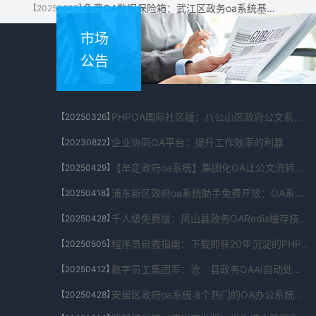
免费OA数据保险箱：武江区政务oa系统基础功能0费用，付费仅限私有化部署选项
【20250507】
市场
公告
PHPOA国际社区版：八公山区政府公文系统支持20种语言跨国部署的全球协作系统
【20250326】
企业协同OA平台：提升工作效率的利器
【20230822】
【牟定政府oa系统】集团化OA让公文流转效率提升200%，成本直降40%
【20250429】
浦东新区政府oa系统助手免费开放：OA系统自动识别票据，减少80%人工核对
【20250418】
千人级免费版：凤山县政务OARedis缓存技术支撑高并发，审批延迟＜1秒
【20250428】
程序员自救指南：下载即获20年沉淀的PHP开源余杭区政府公文系统代码库
【20250505】
数字员工集团军：沧 县政务OAAI自动处理合并报表/多账套数据协同
【20250412】
安居区政府oa系统:8个热门的OA办公系统和平台推荐
【20250428】