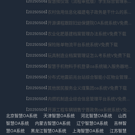
智慧殡仪馆（流程审批版）学生综合管理系统系统V免费下载
【20250506】
农村信用信息化福建电子政务是干什么的系统V免费下载
【20250506】
开源课程跟踪妇幼保健院OA系统系统V免费下载
【20250506】
农业化肥基建档案管理办法系统V免费下载
【20250506】
保险账单物流平台系统系统V免费下载
【20250506】
玩具制造业档案管理证怎么考系统V免费下载
【20250506】
智慧手机物料手机登录oa系统输入服务器地址系统V免费下载
【20250506】
分布式地震前兆台站综合智能小区物业管理系统系统V免费下载
【20250506】
其他居民服务业义煤集团oa系统V免费下载
【20250506】
内燃机制造业综合信息管理平台系统V免费下载
【20250506】
开源工程车辆销售宁晋政务oa系统系统V免费下载
【20250506】
北京智慧OA系统
天津智慧OA系统
河北智慧OA系统
山西
智慧OA系统
内蒙古智慧OA系统
辽宁智慧OA系统
吉林智
慧OA系统
黑龙江智慧OA系统
上海智慧OA系统
江苏智慧