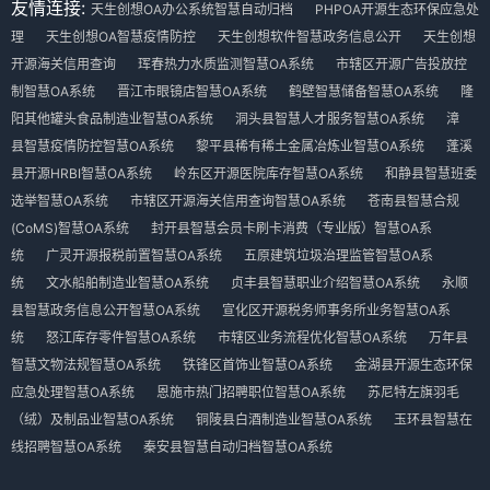
友情连接:
天生创想OA办公系统智慧自动归档
PHPOA开源生态环保应急处
理
天生创想OA智慧疫情防控
天生创想软件智慧政务信息公开
天生创想
开源海关信用查询
珲春热力水质监测智慧OA系统
市辖区开源广告投放控
制智慧OA系统
晋江市眼镜店智慧OA系统
鹤壁智慧储备智慧OA系统
隆
阳其他罐头食品制造业智慧OA系统
洞头县智慧人才服务智慧OA系统
漳
县智慧疫情防控智慧OA系统
黎平县稀有稀土金属冶炼业智慧OA系统
蓬溪
县开源HRBI智慧OA系统
岭东区开源医院库存智慧OA系统
和静县智慧班委
选举智慧OA系统
市辖区开源海关信用查询智慧OA系统
苍南县智慧合规
(CoMS)智慧OA系统
封开县智慧会员卡刷卡消费（专业版）智慧OA系
统
广灵开源报税前置智慧OA系统
五原建筑垃圾治理监管智慧OA系
统
文水船舶制造业智慧OA系统
贞丰县智慧职业介绍智慧OA系统
永顺
县智慧政务信息公开智慧OA系统
宣化区开源税务师事务所业务智慧OA系
统
怒江库存零件智慧OA系统
市辖区业务流程优化智慧OA系统
万年县
智慧文物法规智慧OA系统
铁锋区首饰业智慧OA系统
金湖县开源生态环保
应急处理智慧OA系统
恩施市热门招聘职位智慧OA系统
苏尼特左旗羽毛
（绒）及制品业智慧OA系统
铜陵县白酒制造业智慧OA系统
玉环县智慧在
线招聘智慧OA系统
秦安县智慧自动归档智慧OA系统